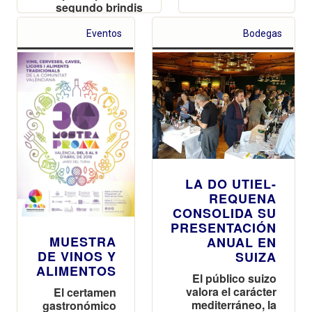
segundo brindis
colectivo y
simultáneo con
Eventos
Bodegas
vino de calidad
diferenciada que
tendrá lugar en
nuestro país el 12
de mayo a las
13.30 h
LA DO UTIEL-
REQUENA
CONSOLIDA SU
PRESENTACIÓN
MUESTRA
ANUAL EN
DE VINOS Y
SUIZA
ALIMENTOS
El público suizo
valora el carácter
El certamen
mediterráneo, la
gastronómico