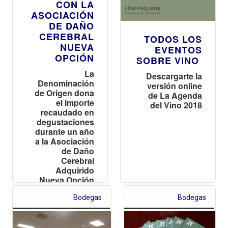
CON LA
ASOCIACIÓN
DE DAÑO
CEREBRAL
TODOS LOS
NUEVA
EVENTOS
OPCIÓN
SOBRE VINO
La
Descargarte la
Denominación
versión online
de Origen dona
de La Agenda
el importe
del Vino 2018
recaudado en
degustaciones
durante un año
a la Asociación
de Daño
Cerebral
Adquirido
Nueva Opción
Bodegas
Bodegas