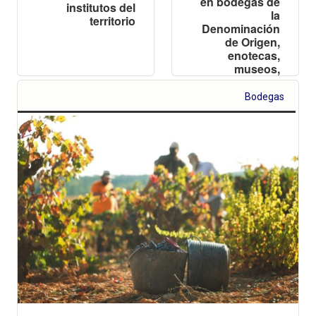
en bodegas de
institutos del
la
territorio
Denominación
de Origen,
enotecas,
museos,
escuelas y
locales
Bodegas
gastronómicos
de la zona en
este año