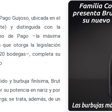
go Guijoso, ubicada en el
e) y distinguida con la
ino de Pago –la máxima
a que otorga la legislación
 20 bodegas–, completa su
o
do y burbuja finísima, Brut
 su potencia en nariz y por
rga; se trata, además, de un