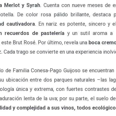
a Merlot y Syrah
. Cuenta con nueve meses de en
ella. De color rosa pálido brillante, destaca
ad cautivadora
. En nariz es potente, sincero y 
n recuerdos de pastelería
y un sutil aroma a l
 este Brut Rosé. Por último, revela una
boca cremo
 Cada trago se convierte en una experiencia inolvi
 de Familia Conesa-Pago Guijoso se encuentran
a su ubicación entre dos parques naturales –las la
logía única y extrema, con fuertes contrastes de
uración lenta de la uva; por su parte, el suelo d
lidad y complejidad a sus vinos, todos ecológicos