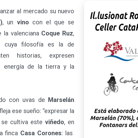
lanzar al mercado su nuevo
)
, un
vino
con el que se
 la valenciana
Coque Ruz
,
, cuya filosofía es la de
en historias, expresen
a energía de la tierra y la
ado con uvas de
Marselán
fleja ese sueño: “expresar la
 se cultiva este
viñedo
, en
la finca
Casa Corones
: las