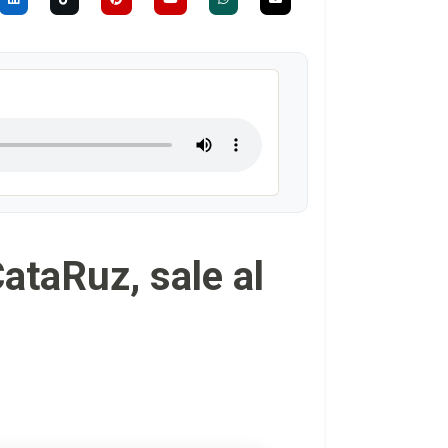
CataRuz, sale al
s