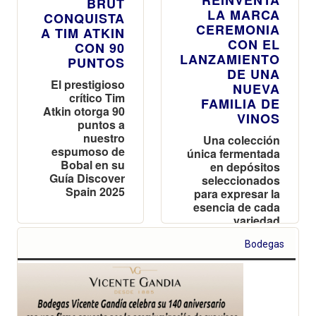
BRUT
LA MARCA
CONQUISTA
CEREMONIA
A TIM ATKIN
CON EL
CON 90
LANZAMIENTO
PUNTOS
DE UNA
El prestigioso
NUEVA
crítico Tim
FAMILIA DE
Atkin otorga 90
VINOS
puntos a
nuestro
Una colección
espumoso de
única fermentada
Bobal en su
en depósitos
Guía Discover
seleccionados
Spain 2025
para expresar la
esencia de cada
variedad
Bodegas