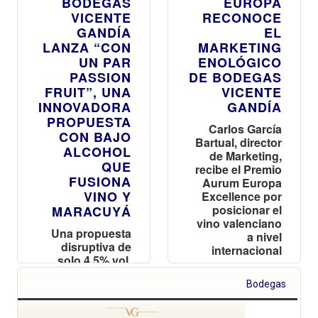
BODEGAS
EUROPA
VICENTE
RECONOCE
GANDÍA
EL
LANZA “CON
MARKETING
UN PAR
ENOLÓGICO
PASSION
DE BODEGAS
FRUIT”, UNA
VICENTE
INNOVADORA
GANDÍA
PROPUESTA
Carlos García
CON BAJO
Bartual, director
ALCOHOL
de Marketing,
QUE
recibe el Premio
FUSIONA
Aurum Europa
VINO Y
Excellence por
posicionar el
MARACUYÁ
vino valenciano
Una propuesta
a nivel
disruptiva de
internacional
solo 4,5% vol.
que fusiona la
Bodegas
esencia vinícola
con la
intensidad