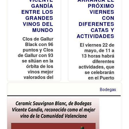
GANDÍA
PRÓXIMO
ENTRE LOS
VIERNES
GRANDES
CON
VINOS DEL
DIFERENTES
MUNDO
CATAS Y
ACTIVIDADES
Clos de Gallur
Black con 96
El viernes 22 de
puntos y Clos
mayo, de 11 a
de Gallur con 93
13 horas habrá
se sitúan en la
diferentes
órbita de los
actividades, que
vinos mejor
se celebrarán
valorados del
en el Puerto
planeta
Deportivo y
Turístico Marina
Bodegas
Dénia