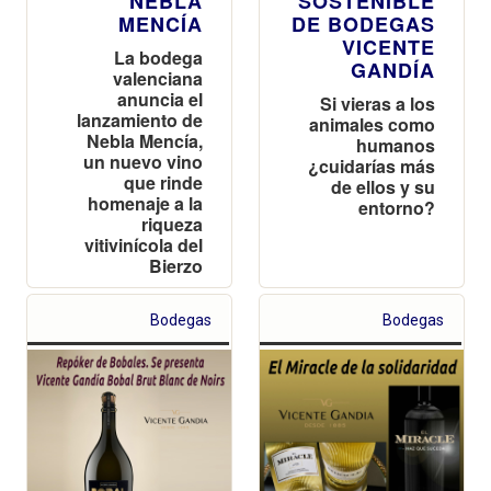
NEBLA
SOSTENIBLE
MENCÍA
DE BODEGAS
VICENTE
La bodega
GANDÍA
valenciana
anuncia el
Si vieras a los
lanzamiento de
animales como
Nebla Mencía,
humanos
un nuevo vino
¿cuidarías más
que rinde
de ellos y su
homenaje a la
entorno?
riqueza
vitivinícola del
Bierzo
Bodegas
Bodegas