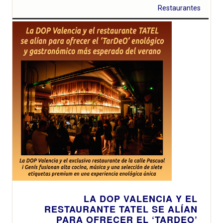
en la DO Valencia,
Restaurantes
Clos de Gallur
Black y Clos de
Gallur, se sitúan
en la órbita de los
mejor valorados
del planeta con
los 96 y 93
Puntos de Wine
Enthusiast
LA DOP VALENCIA Y EL
RESTAURANTE TATEL SE ALÍAN
PARA OFRECER EL ‘TARDEO’