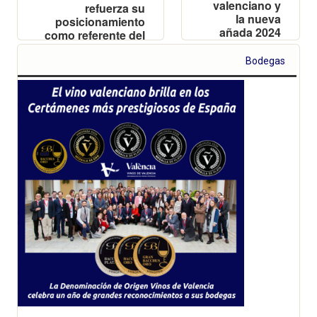
valenciano y
refuerza su
la nueva
posicionamiento
añada 2024
como referente del
vino mediterráneo
en FENAVIN 2025,
Bodegas
la Feria Nacional
del Vino, que se
celebra del 6 al 8
de mayo en
Ciudad Real