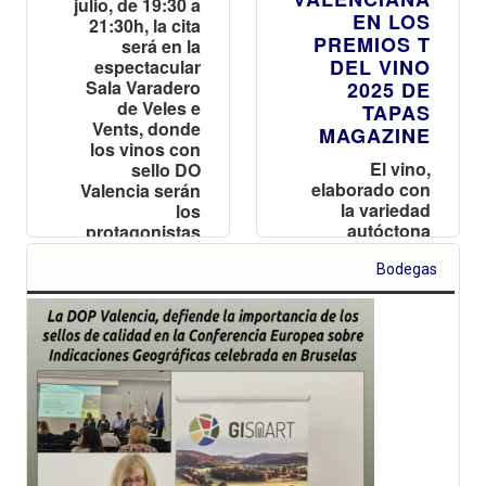
julio, de 19:30 a
EN LOS
21:30h, la cita
PREMIOS T
será en la
DEL VINO
espectacular
Sala Varadero
2025 DE
de Veles e
TAPAS
Vents, donde
MAGAZINE
los vinos con
El vino,
sello DO
elaborado con
Valencia serán
la variedad
los
autóctona
protagonistas
Arcos y
de una tarde
adscrito a la
que promete
Bodegas
DOP Valencia,
sabor, ritmo y
ha sido
mar
reconocido en
una gala
celebrada en
Forbes House
junto a las
bodegas más
destacadas del
país