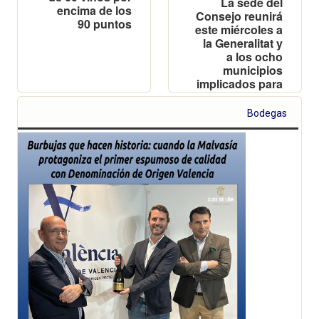
La sede del
encima de los
Consejo reunirá
90 puntos
este miércoles a
la Generalitat y
a los ocho
municipios
implicados para
coordinar la
protección y
Bodegas
sostenibilidad
del patrimonio
vitivinícola