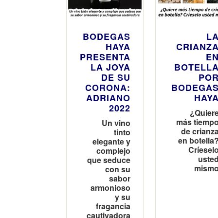
BODEGAS
L
HAYA
CRIANZ
PRESENTA
E
LA JOYA
BOTELL
DE SU
PO
CORONA:
BODEGA
ADRIANO
HAY
2022
¿Quier
más tiemp
Un vino
de crianz
tinto
en botella
elegante y
Críesel
complejo
uste
que seduce
mism
con su
sabor
armonioso
y su
fragancia
cautivadora