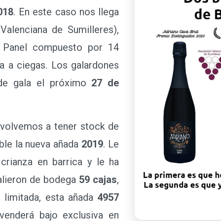
018
. En este caso nos llega
Valenciana de Sumilleres),
. Panel compuesto por 14
ta a ciegas. Los galardones
de gala el próximo
27 de
volvemos a tener stock de
ible la nueva añada
2019
. Le
ianza en barrica y le ha
alieron de bodega
59 cajas
,
limitada, esta añada
4957
enderá bajo exclusiva en