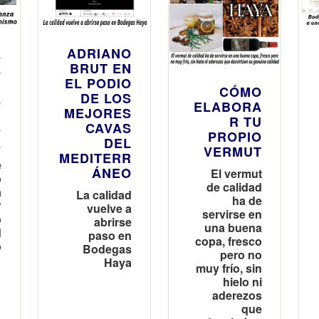
A
ADRIANO
A
BRUT EN
N
EL PODIO
CÓMO
A
DE LOS
ELABORA
R
MEJORES
R TU
S
CAVAS
PROPIO
A
DEL
VERMUT
MEDITERR
e
ÁNEO
El vermut
o
de calidad
a
La calidad
ha de
?
vuelve a
servirse en
o
abrirse
una buena
d
paso en
copa, fresco
o
Bodegas
pero no
Haya
muy frío, sin
hielo ni
aderezos
que