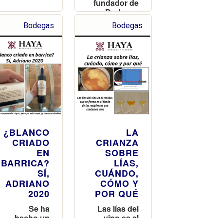
fundador de
Bodegas
Haya a los
Bodegas
Bodegas
77 años de
edad
¿BLANCO
LA
CRIADO
CRIANZA
EN
SOBRE
BARRICA?
LÍAS,
SÍ,
CUÁNDO,
ADRIANO
CÓMO Y
2020
POR QUÉ
Se ha
Las lías del
hecho un
vino es el