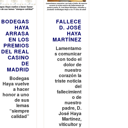
BODEGAS
FALLECE
HAYA
D. JOSÉ
ARRASA
HAYA
EN LOS
MARTÍNEZ
PREMIOS
Lamentamo
DEL REAL
s comunicar
CASINO
con todo el
DE
dolor de
MADRID
nuestro
corazón la
Bodegas
triste noticia
Haya vuelve
del
a hacer
fallecimient
honor a uno
o de
de sus
nuestro
lemas
padre, D.
“siempre
José Haya
calidad”
Martínez,
viticultor y