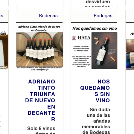
desvirtúen
su genuina
calidad
as
Bodegas
Bodegas
A
ADRIANO
NOS
A
TINTO
QUEDAMO
S
TRIUNFA
S SIN
E
DE NUEVO
VINO
S
EN
Sin duda
DECANTE
una de las
s
R
añadas
e
memorables
y
Solo 8 vinos
de Bodegas
s
tintos de