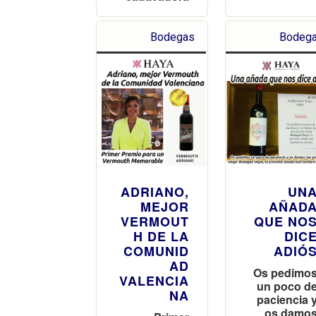
Bodegas
Bodeg
ADRIANO,
UN
MEJOR
AÑAD
VERMOUT
QUE NO
H DE LA
DIC
COMUNID
ADIÓ
AD
Os pedimo
VALENCIA
un poco d
NA
paciencia 
os damo