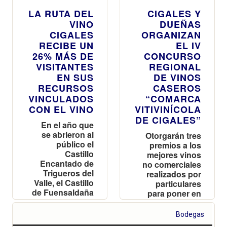
LA RUTA DEL
CIGALES Y
VINO
DUEÑAS
CIGALES
ORGANIZAN
RECIBE UN
EL IV
26% MÁS DE
CONCURSO
VISITANTES
REGIONAL
EN SUS
DE VINOS
RECURSOS
CASEROS
VINCULADOS
“COMARCA
CON EL VINO
VITIVINÍCOLA
DE CIGALES”
En el año que
se abrieron al
Otorgarán tres
público el
premios a los
Castillo
mejores vinos
Encantado de
no comerciales
Trigueros del
realizados por
Valle, el Castillo
particulares
de Fuensaldaña
para poner en
y el Aula de las
valor la cultura
Abejas del
del vino y los
Bodegas
Cerrato, la Ruta
métodos