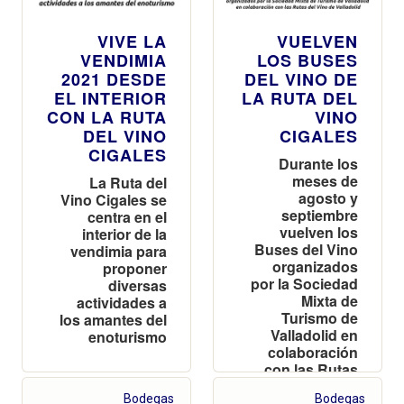
VIVE LA
VUELVEN
VENDIMIA
LOS BUSES
2021 DESDE
DEL VINO DE
EL INTERIOR
LA RUTA DEL
CON LA RUTA
VINO
DEL VINO
CIGALES
CIGALES
Durante los
meses de
La Ruta del
agosto y
Vino Cigales se
septiembre
centra en el
vuelven los
interior de la
Buses del Vino
vendimia para
organizados
proponer
por la Sociedad
diversas
Mixta de
actividades a
Turismo de
los amantes del
Valladolid en
enoturismo
colaboración
con las Rutas
del Vino de
Bodegas
Bodegas
Valladolid