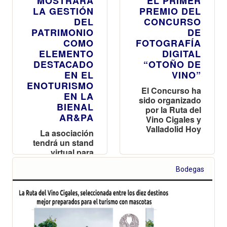
MOSTRARÁ
EL PRIMER
LA GESTIÓN
PREMIO DEL
DEL
CONCURSO
PATRIMONIO
DE
COMO
FOTOGRAFÍA
ELEMENTO
DIGITAL
DESTACADO
“OTOÑO DE
EN EL
VINO”
ENOTURISMO
El Concurso ha
EN LA
sido organizado
BIENAL
por la Ruta del
AR&PA
Vino Cigales y
Valladolid Hoy
La asociación
tendrá un stand
virtual para
mostrar sus
Bodegas
proyectos
vinculados con
el patrimonio