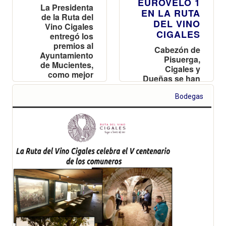
EUROVELO 1
La Presidenta
EN LA RUTA
de la Ruta del
DEL VINO
Vino Cigales
CIGALES
entregó los
premios al
Cabezón de
Ayuntamiento
Pisuerga,
de Mucientes,
Cigales y
como mejor
Dueñas se han
municipio
adherido como
enoturístico, y
municipios
Bodegas
el Aula de las
Eurovelo para
Abejas del
incentivar el
Cerrato,
uso de la
Mención al
bicicleta
compromiso
con la sociedad
y medio
ambiente