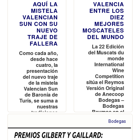
AQUÍ LA
VALENCIA
MISTELA
ENTRE LOS
VALENCIAN
DIEZ
SUN CON SU
MEJORES
NUEVO
MOSCATELES
TRAJE DE
DEL MUNDO
FALLERA
La 22 Edición
del Muscats du
Como cada año,
monde
desde hace
International
cuatro, la
Wine
presentación
Competition
del nuevo traje
sitúa el Reymos
de la mistela
Versión Original
Valencian Sun
de Anecoop
de Baronía de
Bodegas –
Turís, se suma a
Bodegas
nuestras
Reymos en el
tradiciones
TOP 10 de
falleras
Bodegas
moscateles del
Mundo