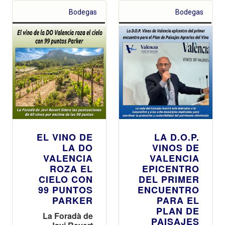
internacional de
la DO Valencia
sus marcas y el
Bodegas
Bodegas
estreno de la
campaña 2026-
2027
EL VINO DE
LA D.O.P.
LA DO
VINOS DE
VALENCIA
VALENCIA
ROZA EL
EPICENTRO
CIELO CON
DEL PRIMER
99 PUNTOS
ENCUENTRO
PARKER
PARA EL
PLAN DE
La Foradà de
PAISAJES