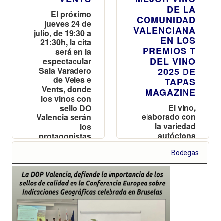
DE LA
El próximo
COMUNIDAD
jueves 24 de
VALENCIANA
julio, de 19:30 a
EN LOS
21:30h, la cita
PREMIOS T
será en la
DEL VINO
espectacular
Sala Varadero
2025 DE
de Veles e
TAPAS
Vents, donde
MAGAZINE
los vinos con
El vino,
sello DO
elaborado con
Valencia serán
la variedad
los
autóctona
protagonistas
Arcos y
de una tarde
adscrito a la
que promete
Bodegas
DOP Valencia,
sabor, ritmo y
ha sido
mar
reconocido en
una gala
celebrada en
Forbes House
junto a las