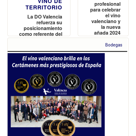
VINO DE
profesional
TERRITORIO
para celebrar
el vino
La DO Valencia
valenciano y
refuerza su
la nueva
posicionamiento
añada 2024
como referente del
vino mediterráneo
en FENAVIN 2025,
Bodegas
la Feria Nacional
del Vino, que se
celebra del 6 al 8
de mayo en
Ciudad Real