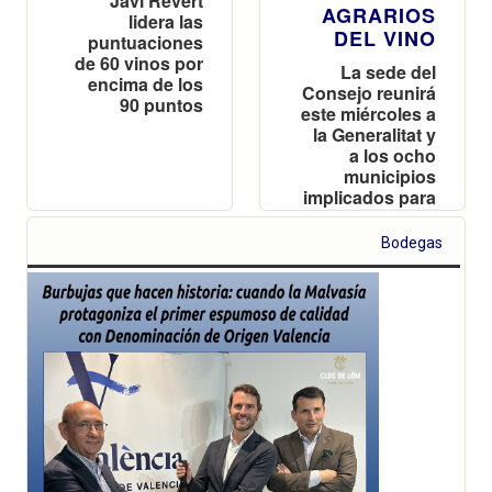
Javi Revert
AGRARIOS
lidera las
DEL VINO
puntuaciones
de 60 vinos por
La sede del
encima de los
Consejo reunirá
90 puntos
este miércoles a
la Generalitat y
a los ocho
municipios
implicados para
coordinar la
protección y
Bodegas
sostenibilidad
del patrimonio
vitivinícola