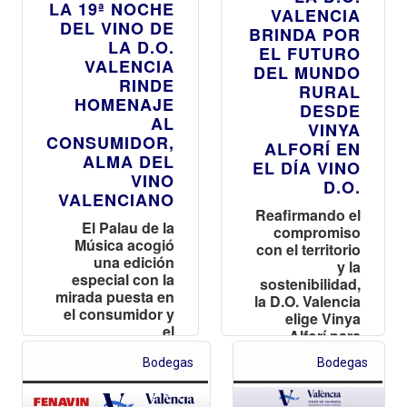
LA 19ª NOCHE
VALENCIA
DEL VINO DE
BRINDA POR
LA D.O.
EL FUTURO
VALENCIA
DEL MUNDO
RINDE
RURAL
HOMENAJE
DESDE
AL
VINYA
CONSUMIDOR,
ALFORÍ EN
ALMA DEL
EL DÍA VINO
VINO
D.O.
VALENCIANO
Reafirmando el
El Palau de la
compromiso
Música acogió
con el territorio
una edición
y la
especial con la
sostenibilidad,
mirada puesta en
la D.O. Valencia
el consumidor y
elige Vinya
el
Alforí para
reconocimiento
celebrar el Día
a la tradición
Bodegas
Bodegas
Vino D.O. este
centenaria
10 de mayo