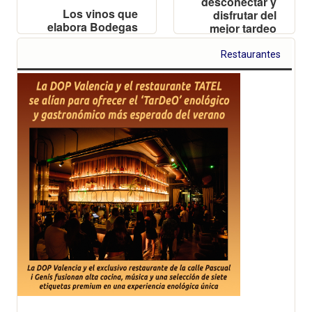
desconectar y
Los vinos que
disfrutar del
elabora Bodegas
mejor tardeo
Vicente Gandía
valenciano
en la DO Valencia,
Restaurantes
Clos de Gallur
Black y Clos de
Gallur, se sitúan
en la órbita de los
mejor valorados
del planeta con
los 96 y 93
Puntos de Wine
Enthusiast