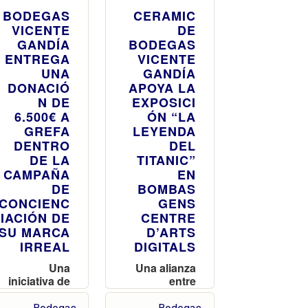
BODEGAS
CERAMIC
VICENTE
DE
GANDÍA
BODEGAS
ENTREGA
VICENTE
UNA
GANDÍA
DONACIÓ
APOYA LA
N DE
EXPOSICI
6.500€ A
ÓN “LA
GREFA
LEYENDA
DENTRO
DEL
DE LA
TITANIC”
CAMPAÑA
EN
DE
BOMBAS
CONCIENC
GENS
IACIÓN DE
CENTRE
SU MARCA
D’ARTS
IRREAL
DIGITALS
Una
Una alianza
iniciativa de
entre
responsabili
enología y
dad social
patrimonio