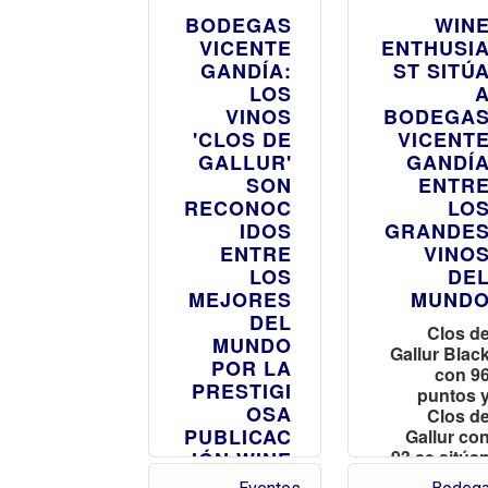
BODEGAS
WIN
VICENTE
ENTHUSI
GANDÍA:
ST SITÚ
LOS
VINOS
BODEGA
'CLOS DE
VICENT
GALLUR'
GANDÍ
SON
ENTR
RECONOC
LO
IDOS
GRANDE
ENTRE
VINO
LOS
DE
MEJORES
MUND
DEL
Clos d
MUNDO
Gallur Blac
POR LA
con 9
PRESTIGI
puntos 
OSA
Clos d
PUBLICAC
Gallur co
93 se sitúa
IÓN WINE
en la órbit
ENTHUSIA