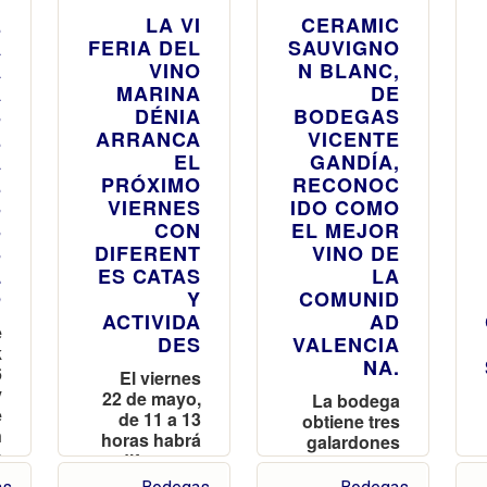
E
LA VI
CERAMIC
A
FERIA DEL
SAUVIGNO
A
VINO
N BLANC,
A
MARINA
DE
S
DÉNIA
BODEGAS
E
ARRANCA
VICENTE
A
EL
GANDÍA,
E
PRÓXIMO
RECONOC
S
VIERNES
IDO COMO
S
CON
EL MEJOR
S
DIFERENT
VINO DE
L
ES CATAS
LA
O
Y
COMUNID
ACTIVIDA
AD
e
DES
VALENCIA
k
NA.
6
El viernes
y
22 de mayo,
La bodega
e
de 11 a 13
obtiene tres
n
horas habrá
galardones
n
diferentes
en el
a
actividades,
certamen