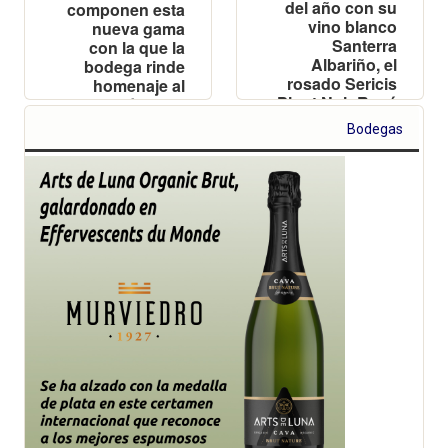
del año con su
componen esta
vino blanco
nueva gama
Santerra
con la que la
Albariño, el
bodega rinde
rosado Sericis
homenaje al
Pinot Noir Rosé
carácter, el
y el cava Arts
tiempo y la
Bodegas
de Luna Brut
autenticidad
Rosé