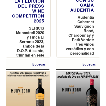
CON SU
LA I EDICIÓN
GAMA
DEL PRESS
AUDENTIA
WINE
COMPETITION
Audentia
2025
Cabernet
Sauvignon
SERICIS
Rosé,
Monastrell 2020
Chardonnay y
y Finca El
Petit Verdot:
Serrano 2023,
tres vinos
ambos de la
versátiles y con
D.O.P. Alicante,
personalidad
triunfan en este
para
certamen
acompañar las
organizado por
Bodegas
Bodegas
tapas en el Día
la AEPEV
Mundial del
Aperitivo