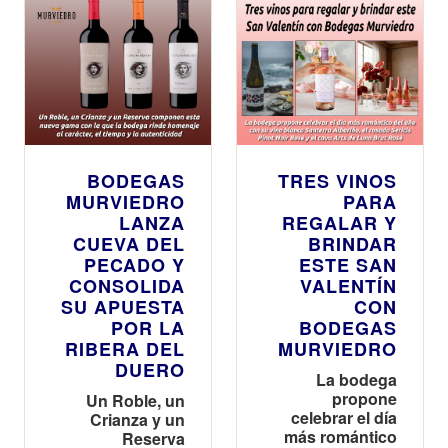
internacional de
del concurso
la marca
más influyente
de Alemania
BODEGAS
TRES VINOS
MURVIEDRO
PARA
LANZA
REGALAR Y
CUEVA DEL
BRINDAR
PECADO Y
ESTE SAN
CONSOLIDA
VALENTÍN
SU APUESTA
CON
POR LA
BODEGAS
RIBERA DEL
MURVIEDRO
DUERO
La bodega
propone
Un Roble, un
celebrar el día
Crianza y un
más romántico
Reserva