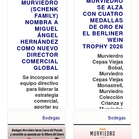
MURVIEDRO
MURVIEDRO
SE ALZA
(SCHENK
CON CUATRO
FAMILY)
MEDALLAS
NOMBRA A
DE ORO EN
MIGUEL
EL BERLINER
ÁNGEL
WEIN
HERNÁNDEZ
TROPHY 2026
COMO NUEVO
DIRECTOR
Murvierdro
COMERCIAL
Cepas Viejas
GLOBAL
Bobal,
Murviedro
Se incorpora al
Cepas Viejas
equipo directivo
Monastrell,
para liderar la
Murviedro
estrategia
Colección
comercial,
Crianza y
aportar su
Murviedro
visión
Colección
estratégica e
Bodegas
Bodegas
Reserva han
impulsar el
sido
posicionamiento
reconocidos en
nacional e
la 30ª edición