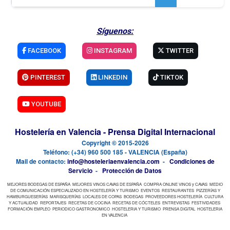
Síguenos:
FACEBOOK
INSTAGRAM
TWITTER
PINTEREST
LINKEDIN
TIKTOK
YOUTUBE
Hostelería en Valencia - Prensa Digital Internacional
Copyright © 2015-2026
Teléfono: (+34) 960 500 185 - VALENCIA (España)
Mail de contacto:
info@hosteleriaenvalencia.com
-
Condiciones de
Servicio
-
Protección de Datos
MEJORES BODEGAS DE ESPAÑA
MEJORES VINOS CAVAS DE ESPAÑA
COMPRA ONLINE VINOS y CAVAS
MEDIO
DE COMUNICACIÓN ESPECIALIZADO EN HOSTELERÍA Y TURISMO
EVENTOS
RESTAURANTES
PIZZERÍAS Y
HAMBURGUESERÍAS
MARISQUERÍAS
LOCALES DE COPAS
BODEGAS
PROVEEDORES HOSTELERÍA
CULTURA
Y ACTUALIDAD
REPORTAJES
RECETAS DE COCINA
RECETAS DE CÓCTELES
ENTREVISTAS
FESTIVIDADES
FORMACIÓN EMPLEO
PERIODICO GASTRONOMICO
HOSTELERIA Y TURISMO
PRENSA DIGITAL
HOSTELERIA
EN VALENCIA