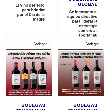
GLOBAL
El vino perfecto
para brindar
Se incorpora al
por el Día de la
equipo directivo
Madre
para liderar la
estrategia
comercial,
aportar su
visión
estratégica e
Bodegas
Bodegas
impulsar el
posicionamiento
nacional e
internacional de
la marca
BODEGAS
BODEGAS