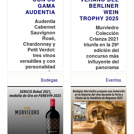
GAMA
BERLINER
AUDENTIA
WEIN
TROPHY 2025
Audentia
Cabernet
Murviedro
Sauvignon
Colección
Rosé,
Crianza 2021
Chardonnay y
triunfa en la 29ª
Petit Verdot:
edición del
tres vinos
concurso más
versátiles y con
influyente del
personalidad
panorama
para acompañar
vinícola alemán
las tapas en el
Bodegas
Eventos
Día Mundial del
Aperitivo