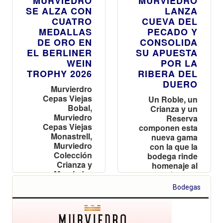
MURVIEDRO
MURVIEDRO
SE ALZA CON
LANZA
CUATRO
CUEVA DEL
MEDALLAS
PECADO Y
DE ORO EN
CONSOLIDA
EL BERLINER
SU APUESTA
WEIN
POR LA
TROPHY 2026
RIBERA DEL
DUERO
Murvierdro
Cepas Viejas
Un Roble, un
Bobal,
Crianza y un
Murviedro
Reserva
Cepas Viejas
componen esta
Monastrell,
nueva gama
Murviedro
con la que la
Colección
bodega rinde
Crianza y
homenaje al
Murviedro
carácter, el
Colección
tiempo y la
Bodegas
Reserva han
autenticidad
sido
reconocidos en
la 30ª edición