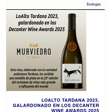
bodega
histórica ofrece
Bodegas
un plan de
enoturismo
ideal para
descubrir la
historia
vitivinícola de la
región
LOALTO TARDANA 2023,
GALARDONADO EN LOS DECANTER
WINE AWARDS 2025