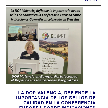
adscrito a la
que promete
Bodegas
DOP Valencia,
sabor, ritmo y
ha sido
mar
reconocido en
una gala
celebrada en
Forbes House
junto a las
bodegas más
destacadas del
país
LA DOP VALENCIA, DEFIENDE LA
IMPORTANCIA DE LOS SELLOS DE
CALIDAD EN LA CONFERENCIA
EUROPEA SOBRE INDICACIONES