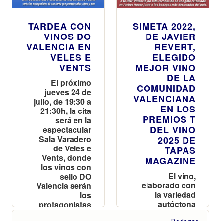
TARDEA CON
SIMETA 2022,
VINOS DO
DE JAVIER
VALENCIA EN
REVERT,
VELES E
ELEGIDO
VENTS
MEJOR VINO
DE LA
El próximo
COMUNIDAD
jueves 24 de
VALENCIANA
julio, de 19:30 a
EN LOS
21:30h, la cita
PREMIOS T
será en la
DEL VINO
espectacular
Sala Varadero
2025 DE
de Veles e
TAPAS
Vents, donde
MAGAZINE
los vinos con
El vino,
sello DO
elaborado con
Valencia serán
la variedad
los
autóctona
protagonistas
Arcos y
de una tarde