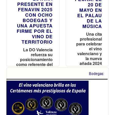
PRESENTE EN
20 DE
FENAVIN 2025
MAYO EN
CON OCHO
EL PALAU
BODEGAS Y
DE LA
UNA APUESTA
MÚSICA
FIRME POR EL
Una cita
VINO DE
profesional
TERRITORIO
para celebrar
el vino
La DO Valencia
valenciano y
refuerza su
la nueva
posicionamiento
añada 2024
como referente del
vino mediterráneo
en FENAVIN 2025,
Bodegas
la Feria Nacional
del Vino, que se
celebra del 6 al 8
de mayo en
Ciudad Real