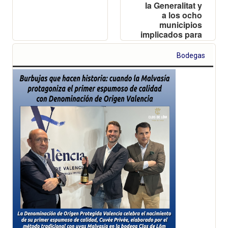
la Generalitat y
a los ocho
municipios
implicados para
coordinar la
protección y
Bodegas
sostenibilidad
del patrimonio
vitivinícola