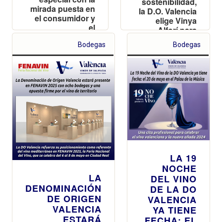
sostenibilidad,
mirada puesta en
la D.O. Valencia
el consumidor y
elige Vinya
el
Alforí para
reconocimiento
celebrar el Día
a la tradición
Bodegas
Bodegas
Vino D.O. este
centenaria
10 de mayo
LA 19
NOCHE
LA
DEL VINO
DENOMINACIÓN
DE LA DO
DE ORIGEN
VALENCIA
VALENCIA
YA TIENE
ESTARÁ
FECHA: EL