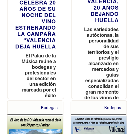
VALENCIA,
CELEBRA 20
20 AÑOS
AÑOS DE SU
DEJANDO
NOCHE DEL
HUELLA
VINO
ESTRENANDO
Las variedades
LA CAMPAÑA
autóctonas, la
“VALENCIA
personalidad
DEJA HUELLA
de sus
territorios y el
El Palau de la
prestigio
Música reúne a
alcanzado en
bodegas y
mercados y
profesionales
guías
del sector en
especializadas
una edición
consolidan el
marcada por el
gran momento
éxito
de los vinos de
internacional de
la DO Valencia
sus marcas y el
Bodegas
Bodegas
estreno de la
campaña 2026-
2027