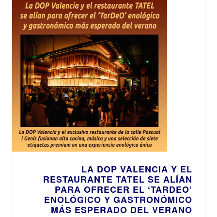
Black y Clos de
Gallur, se sitúan
en la órbita de los
mejor valorados
del planeta con
los 96 y 93
Puntos de Wine
Enthusiast
LA DOP VALENCIA Y EL
RESTAURANTE TATEL SE ALÍAN
PARA OFRECER EL ‘TARDEO’
ENOLÓGICO Y GASTRONÓMICO
MÁS ESPERADO DEL VERANO