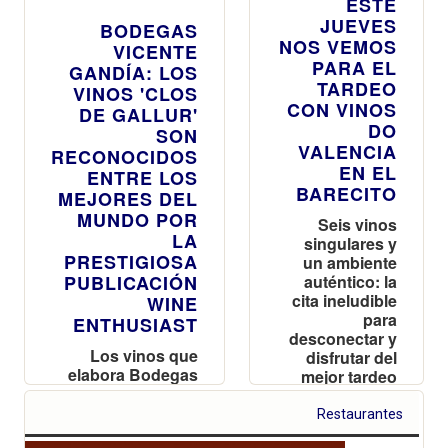
ESTE
JUEVES
BODEGAS
NOS VEMOS
VICENTE
PARA EL
GANDÍA: LOS
TARDEO
VINOS 'CLOS
CON VINOS
DE GALLUR'
DO
SON
VALENCIA
RECONOCIDOS
EN EL
ENTRE LOS
BARECITO
MEJORES DEL
MUNDO POR
Seis vinos
LA
singulares y
PRESTIGIOSA
un ambiente
PUBLICACIÓN
auténtico: la
cita ineludible
WINE
para
ENTHUSIAST
desconectar y
Los vinos que
disfrutar del
elabora Bodegas
mejor tardeo
Vicente Gandía
valenciano
en la DO Valencia,
Restaurantes
Clos de Gallur