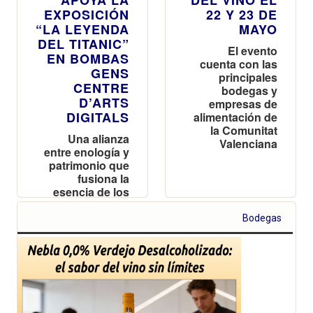
EXPOSICIÓN
22 Y 23 DE
“LA LEYENDA
MAYO
DEL TITANIC”
El evento
EN BOMBAS
cuenta con las
GENS
principales
CENTRE
bodegas y
D’ARTS
empresas de
DIGITALS
alimentación de
la Comunitat
Una alianza
Valenciana
entre enología y
patrimonio que
fusiona la
esencia de los
vinos Ceramic
con la memoria
Bodegas
histórica y el
viaje inmersivo
de la gran
muestra en
Valencia