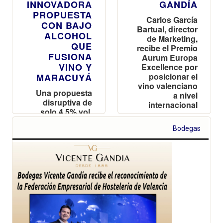
INNOVADORA
GANDÍA
PROPUESTA
Carlos García
CON BAJO
Bartual, director
ALCOHOL
de Marketing,
QUE
recibe el Premio
FUSIONA
Aurum Europa
VINO Y
Excellence por
posicionar el
MARACUYÁ
vino valenciano
Una propuesta
a nivel
disruptiva de
internacional
solo 4,5% vol.
que fusiona la
Bodegas
esencia vinícola
con la
intensidad
exótica del
tardeo
contemporáneo