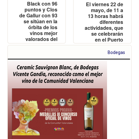
Black con 96
El viernes 22 de
puntos y Clos
mayo, de 11 a
de Gallur con 93
13 horas habrá
se sitúan en la
diferentes
órbita de los
actividades, que
vinos mejor
se celebrarán
valorados del
en el Puerto
planeta
Deportivo y
Turístico Marina
Bodegas
Dénia