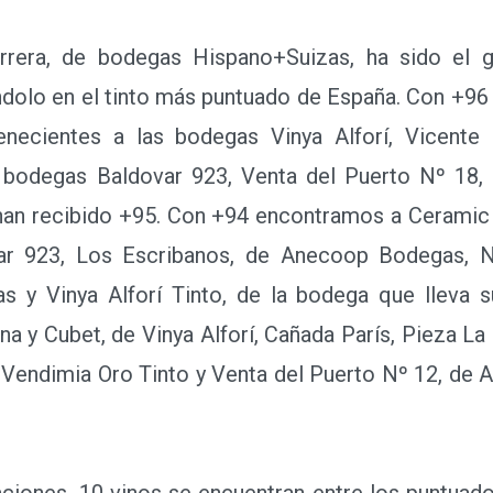
ra, de bodegas Hispano+Suizas, ha sido el gra
ndolo en el tinto más puntuado de España. Con +96 
tenecientes a las bodegas Vinya Alforí, Vicente
e bodegas Baldovar 923, Venta del Puerto Nº 18
í han recibido +95. Con +94 encontramos a Ceramic
ar 923, Los Escribanos, de Anecoop Bodegas, Ne
y Vinya Alforí Tinto, de la bodega que lleva 
na y Cubet, de Vinya Alforí, Cañada París, Pieza L
 Vendimia Oro Tinto y Venta del Puerto Nº 12, de
ones, 10 vinos se encuentran entre los puntuad