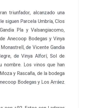
n triunfador, alcanzado una
le siguen Parcela Umbría, Clos
 Gandia Pla y Valsangiacomo,
, de Anecoop Bodegas y Vinya
 Monastrell, de Vicente Gandia
gre, de Vinya Alforí, Sol de
su nombre. Los vinos que han
a Moza y Rascaña, de la bodega
 Anecoop Bodegas y Los Arráez
os con +92. Estos son Laderas