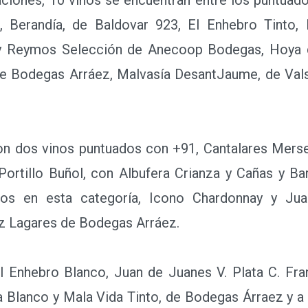
r, Berandía, de Baldovar 923, El Enhebro Tinto,
 y Reymos Selección de Anecoop Bodegas, Hoya d
de Bodegas Arráez, Malvasía DesantJaume, de Val
 dos vinos puntuados con +91, Cantalares Merse
Portillo Buñol, con Albufera Crianza y Cañas y 
os en esta categoría, Icono Chardonnay y Ju
ez Lagares de Bodegas Arráez.
nhebro Blanco, Juan de Juanes V. Plata C. Fra
Blanco y Mala Vida Tinto, de Bodegas Árraez y a Viñ